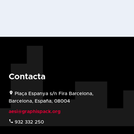
Contacta
location_on
Plaça Espanya s/n Fira Barcelona,
Barcelona, España, 08004
aesi@graphispack.org
phone
932 332 250