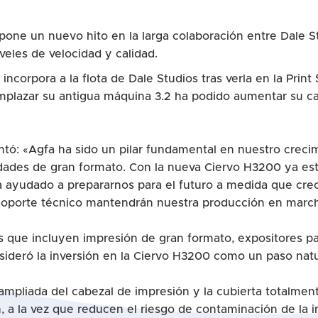
upone un nuevo hito en la larga colaboración entre Dale 
veles de velocidad y calidad.
ncorpora a la flota de Dale Studios tras verla en la Pri
plazar su antigua máquina 3.2 ha podido aumentar su ca
ntó: «Agfa ha sido un pilar fundamental en nuestro crecim
sidades de gran formato. Con la nueva Ciervo H3200 ya est
a ayudado a prepararnos para el futuro a medida que cre
l soporte técnico mantendrán nuestra producción en marc
s que incluyen impresión de gran formato, expositores pa
sideró la inversión en la Ciervo H3200 como un paso natu
n ampliada del cabezal de impresión y la cubierta totalme
n, a la vez que reducen el riesgo de contaminación de la 