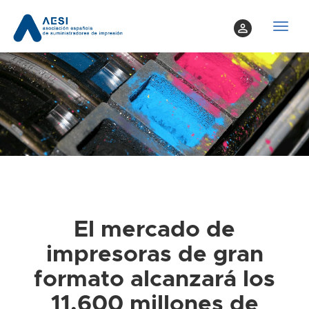
perm_identity
T
o
g
g
l
e
n
a
v
i
g
a
El mercado de
t
impresoras de gran
i
o
formato alcanzará los
n
11.600 millones de