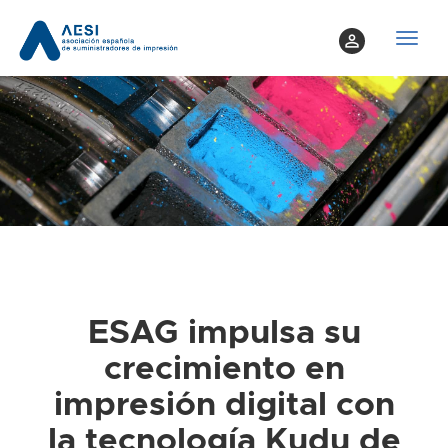
perm_identity
T
o
g
g
l
e
n
a
v
i
g
a
ESAG impulsa su
t
crecimiento en
i
o
impresión digital con
n
la tecnología Kudu de