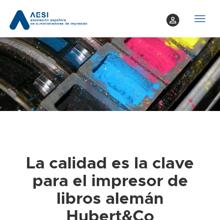
perm_identity
T
o
g
g
l
e
n
a
v
i
g
a
La calidad es la clave
t
para el impresor de
i
o
libros alemán
n
Hubert&Co