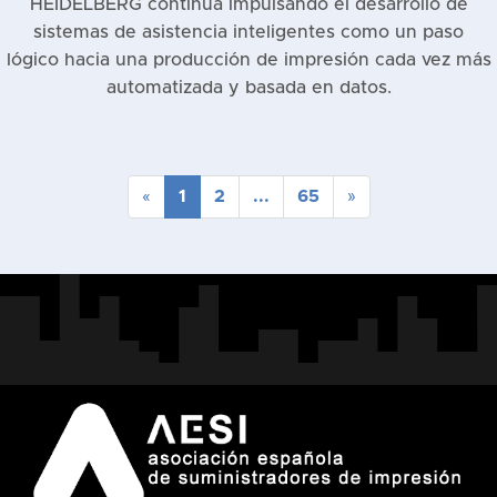
HEIDELBERG continúa impulsando el desarrollo de
sistemas de asistencia inteligentes como un paso
lógico hacia una producción de impresión cada vez más
automatizada y basada en datos.
(
«
1
2
...
65
»
c
u
r
r
e
n
t
)