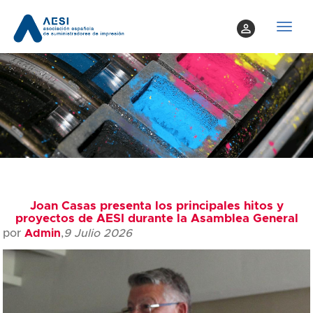
perm_identity
T
o
g
g
l
e
n
a
v
i
g
Joan Casas presenta los principales hitos y
proyectos de AESI durante la Asamblea General
a
por
Admin
,
9 Julio 2026
t
i
o
n