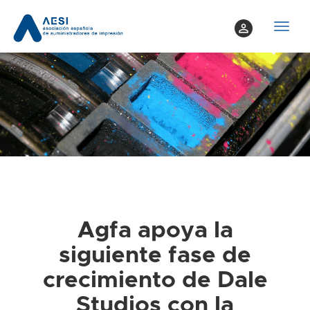
perm_identity
T
o
g
g
l
e
n
a
v
i
g
a
Agfa apoya la
t
siguiente fase de
i
o
crecimiento de Dale
n
Studios con la