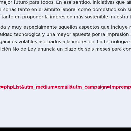
ejor futuro para todos. En ese sentido, iniciativas que 
 personas tanto en el ámbito laboral como doméstico son 
nto en proponer la impresión más sostenible, nuestra tec
da y muy especialmente aquellos aspectos que incluye rel
alidad tecnológica y una mayor apuesta por la impresión s
icos volátiles asociados a la impresión. La tecnología s
sición No de Ley anuncia un plazo de seis meses para co
urce=phpList&utm_medium=email&utm_campaign=Impre