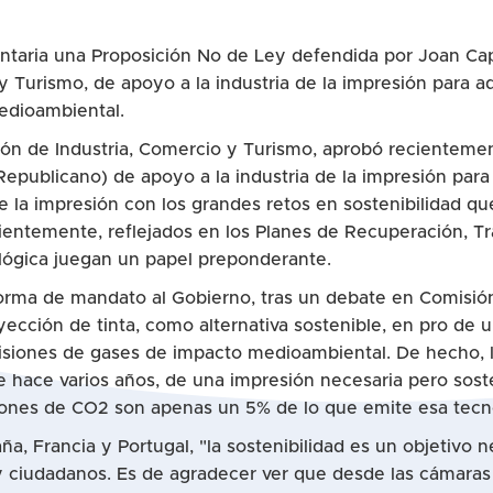
ntaria una Proposición No de Ley defendida por Joan Cap
y Turismo, de apoyo a la industria de la impresión para 
edioambiental.
sión de Industria, Comercio y Turismo, aprobó recientem
epublicano) de apoyo a la industria de la impresión para 
a de la impresión con los grandes retos en sostenibilidad
entemente, reflejados en los Planes de Recuperación, Tr
cológica juegan un papel preponderante.
forma de mandato al Gobierno, tras un debate en Comisión
yección de tinta, como alternativa sostenible, en pro de
isiones de gases de impacto medioambiental. De hecho, l
 hace varios años, de una impresión necesaria pero sos
siones de CO2 son apenas un 5% de lo que emite esa tecno
a, Francia y Portugal, "la sostenibilidad es un objetivo 
s y ciudadanos. Es de agradecer ver que desde las cámara