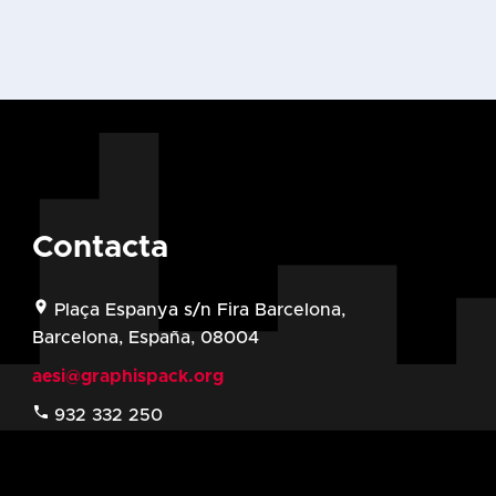
Contacta
location_on
Plaça Espanya s/n Fira Barcelona,
Barcelona, España, 08004
aesi@graphispack.org
phone
932 332 250