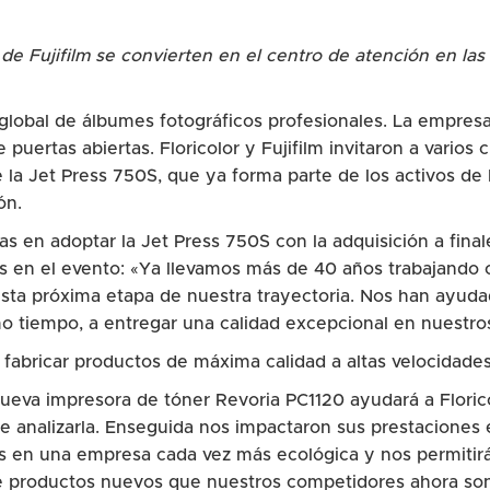
e Fujifilm se convierten en el centro de atención en las 
l global de álbumes fotográficos profesionales. La empres
uertas abiertas. Floricolor y Fujifilm invitaron a varios 
e la Jet Press 750S, que ya forma parte de los activos de
ón.
s en adoptar la Jet Press 750S con la adquisición a final
s en el evento: «Ya llevamos más de 40 años trabajando 
sta próxima etapa de nuestra trayectoria. Nos han ayud
mo tiempo, a entregar una calidad excepcional en nuestro
o fabricar productos de máxima calidad a altas velocidad
nueva impresora de tóner Revoria PC1120 ayudará a Flori
 analizarla. Enseguida nos impactaron sus prestaciones en
os en una empresa cada vez más ecológica y nos permitir
 productos nuevos que nuestros competidores ahora son 