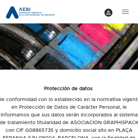
perm_identity
T
o
g
g
l
e
n
a
v
i
Protección de datos
g
a
De conformidad con lo establecido en la normativa vigent
t
en Protección de Datos de Carácter Personal, le
i
informamos que sus datos serán incorporados al sistema
o
de tratamiento titularidad de ASOCIACION GRAPHISPAC
n
con CIF G08865735 y domicilio social sito en PLAÇA