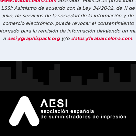
www.firabarcelona.com
apartado “Política de privacidad”
LSSI: Asimismo de acuerdo con la Ley 34/2002, de 11 de
julio, de servicios de la sociedad de la información y de
comercio electrónico, puede revocar el consentimiento
torgado para la remisión de información dirigiendo un ma
a
aesi@graphispack.org
y/o
datos@firabarcelona.com
.